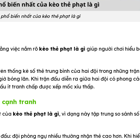
hổ biến nhất của kèo thẻ phạt là gì
rằng việc nắm rõ
kèo thẻ phạt là gì
giúp người chơi hiểu b
n thống kê số thẻ trung bình của hai đội trong những trậ
 giờ bóng lăn. Khi trận đấu diễn ra giữa hai đội có phong 
đấu ít tranh chấp được xếp mốc xỉu thấp.
h cạnh tranh
ất của
kèo thẻ phạt là gì
, vì dạng này tập trung so sánh s
 đấu: đội phòng ngự nhiều thường nhận thẻ cao hơn. Khi hi