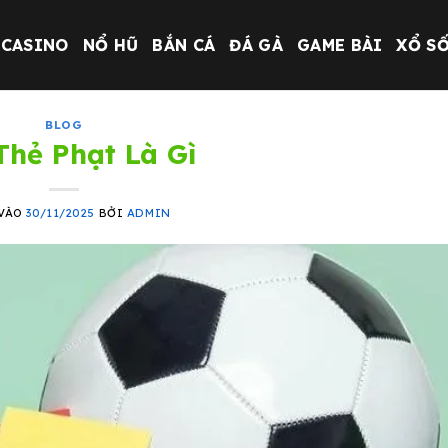
CASINO
NỔ HŨ
BẮN CÁ
ĐÁ GÀ
GAME BÀI
XỔ S
BLOG
Thẻ Phạt Là Gì
 VÀO
30/11/2025
BỞI
ADMIN