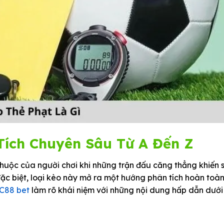
 Tích Chuyên Sâu Từ A Đến Z
thuộc của người chơi khi những trận đấu căng thẳng khiến 
ặc biệt, loại kèo này mở ra một hướng phân tích hoàn toà
C88 bet
làm rõ khái niệm với những nội dung hấp dẫn dưới