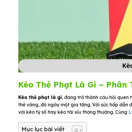
Kèo Thẻ Phạt Là Gì – Phân
Kèo thẻ phạt là gì
, đang trở thành câu hỏi quen 
thẻ vàng, đỏ ngày một gia tăng. Với sức hấp dẫn đ
với kèo tỷ số hay kèo tài xỉu thông thường. Cùng
L
Mục lục bài viết