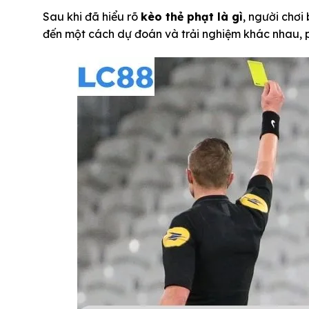
Sau khi đã hiểu rõ
kèo thẻ phạt là gì
, người chơ
đến một cách dự đoán và trải nghiệm khác nhau, 