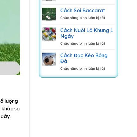
Kèo
Thẻ
Cách Soi Baccarat
Phạt
ở
Chức năng bình luận bị tắt
Là
Cách
Gì
Soi
Cách Nuôi Lô Khung 1
Baccarat
Ngày
ở
Chức năng bình luận bị tắt
Cách
Nuôi
Cách Đọc Kèo Bóng
Lô
Đá
Khung
ở
Chức năng bình luận bị tắt
1
Cách
Ngày
Đọc
Kèo
Bóng
Đá
số lượng
n khác so
 đây.