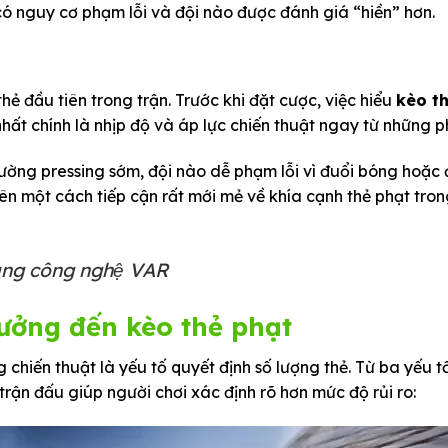
 có nguy cơ phạm lỗi và đội nào được đánh giá “hiền” hơn.
 đầu tiên trong trận. Trước khi đặt cược, việc hiểu
kèo t
hất chính là nhịp độ và áp lực chiến thuật ngay từ những p
hường pressing sớm, đội nào dễ phạm lỗi vì đuổi bóng hoặc 
nên một cách tiếp cận rất mới mẻ về khía cạnh thẻ phạt tro
ùng công nghệ VAR
hưởng đến kèo thẻ phạt
g chiến thuật là yếu tố quyết định số lượng thẻ. Từ ba yếu t
rận đấu giúp người chơi xác định rõ hơn mức độ rủi ro: