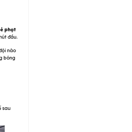
hẻ phạt
hút đầu.
đội nào
ng bóng
ố sau