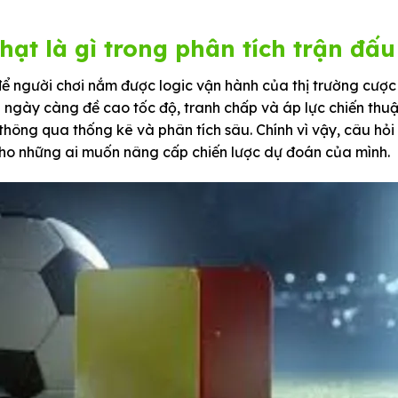
hạt là gì trong phân tích trận đấu
ể người chơi nắm được logic vận hành của thị trường cượ
 ngày càng đề cao tốc độ, tranh chấp và áp lực chiến thuậ
thông qua thống kê và phân tích sâu. Chính vì vậy, câu hỏi
ho những ai muốn nâng cấp chiến lược dự đoán của mình.