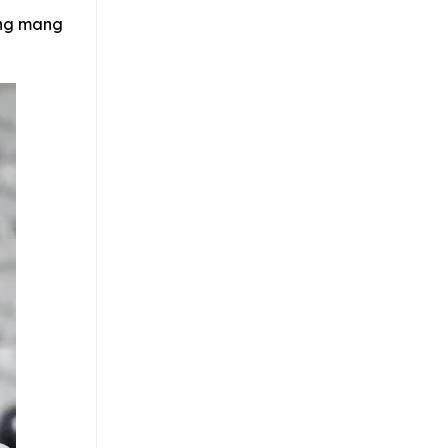
ạng mang