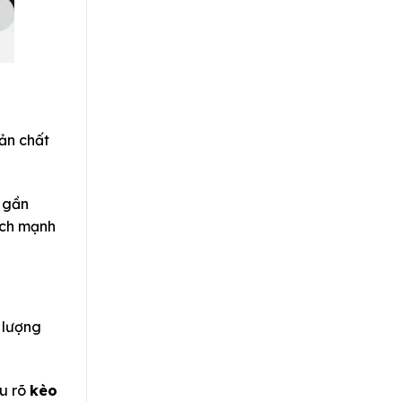
ản chất
n gần
cách mạnh
ố lượng
ểu rõ
kèo