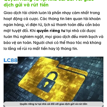
dịch gửi và rút tiền
Giao dịch tài chính luôn là phần nhạy cảm nhất trong
hoạt động cá cược. Các thông tin liên quan tài khoản
ngân hàng, ví điện tử, lịch sử thanh toán đều cần bảo
mật tuyệt đối. Khi
quyền riêng tư
tại nhà cái được
tuân thủ nghiêm ngặt, mọi giao dịch đều minh bạch và
bảo vệ an toàn. Người chơi có thể thao tác mà không
lo lắng về rủi ro mất tiền hay lộ thông tin.