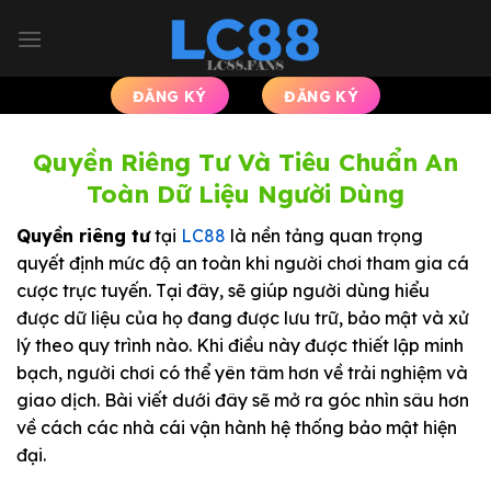
Bỏ
qua
nội
dung
ĐĂNG KÝ
ĐĂNG KÝ
Quyền Riêng Tư Và Tiêu Chuẩn An
Toàn Dữ Liệu Người Dùng
Quyền riêng tư
tại
LC88
là nền tảng quan trọng
quyết định mức độ an toàn khi người chơi tham gia cá
cược trực tuyến. Tại đây, sẽ giúp người dùng hiểu
được dữ liệu của họ đang được lưu trữ, bảo mật và xử
lý theo quy trình nào. Khi điều này được thiết lập minh
bạch, người chơi có thể yên tâm hơn về trải nghiệm và
giao dịch. Bài viết dưới đây sẽ mở ra góc nhìn sâu hơn
về cách các nhà cái vận hành hệ thống bảo mật hiện
đại.