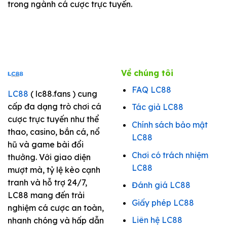
trong ngành cá cược trực tuyến.
Về chúng tôi
FAQ LC88
LC88
( lc88.fans ) cung
cấp đa dạng trò chơi cá
Tác giả LC88
cược trực tuyến như thể
Chính sách bảo mật
thao, casino, bắn cá, nổ
LC88
hũ và game bài đổi
Chơi có trách nhiệm
thưởng. Với giao diện
LC88
mượt mà, tỷ lệ kèo cạnh
tranh và hỗ trợ 24/7,
Đánh giá LC88
LC88 mang đến trải
Giấy phép LC88
nghiệm cá cược an toàn,
Liên hệ LC88
nhanh chóng và hấp dẫn